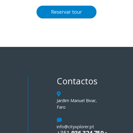
Reservar tour
Contactos
Jardim Manuel Bivar,
Faro
info@cityxplorer.pt
+351
936 324 750