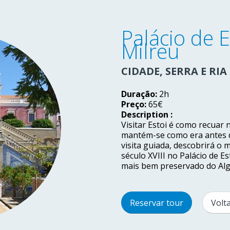
Palácio de 
Milreu
CIDADE, SERRA E RI
Duração:
2h
Preço:
65€
Description :
Visitar Estoi é como recuar 
mantém-se como era antes d
visita guiada, descobrirá o
século XVIII no Palácio de 
mais bem preservado do Alga
Reservar tour
Volt